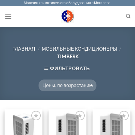
Магазин климатического оборудования в Могилеве.
Skip
to
content
ГЛАВНАЯ
/
МОБИЛЬНЫЕ КОНДИЦИОНЕРЫ
/
TIMBERK
ФИЛЬТРОВАТЬ
Добавить
Добавить
Добавить
в блокнот
в блокнот
в блокнот